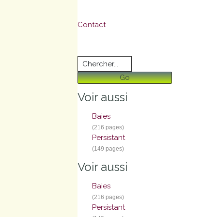
S
-
155 pages
Contact
T
-
3 pages
U - V
-
7 pages
Go
W - Z
-
17 pages
Voir aussi
Baies
(216 pages)
Persistant
(149 pages)
Voir aussi
Baies
(216 pages)
Persistant