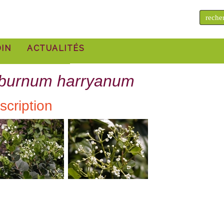
IN
ACTUALITÉS
rintemps
iburnum harryanum
automne
scription
té
iver